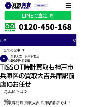
LINEで査定
記事
全ての記事
買取大吉 兵庫駅前店
全ての記事
2025年4月25日
TISSOT時計買取も神戸市
お知らせ
兵庫区の買取大吉兵庫駅前
キャンペーン
店にお任せ
貴金属
こんにちは☺
バッグ
時計
買取専門店 買取大吉 兵庫駅前店です！