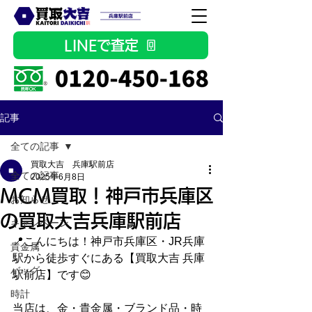
LINEで査定
記事
全ての記事
買取大吉 兵庫駅前店
全ての記事
2025年6月8日
MCM買取！神戸市兵庫区
お知らせ
の買取大吉兵庫駅前店
キャンペーン
📍こんにちは！神戸市兵庫区・JR兵庫
貴金属
駅から徒歩すぐにある【買取大吉 兵庫
バッグ
駅前店】です😊
時計
当店は、金・貴金属・ブランド品・時