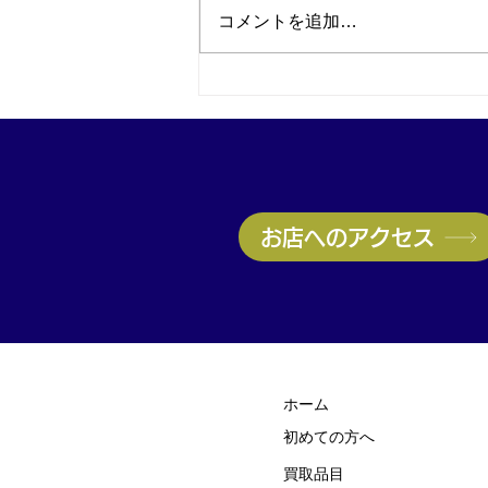
コメントを追加…
神戸・兵庫区のブランド品買
取はお任せ！ヴィトン高価買
取実施中｜無料査定受付中
お店へのアクセス
ホーム
初めての方
​へ
買取品目