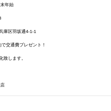
年末年始
 
庫区羽坂通4-1-1 
約で交通費プレゼント！ 
化致します。 
前店