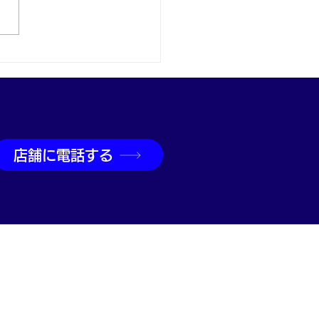
取なら神戸市兵庫区の買
吉兵庫駅前店へ
店舗に電話する