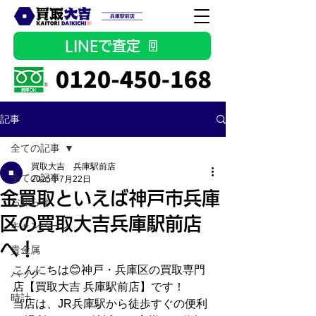
LINEで査定
記事
全ての記事
買取大吉 兵庫駅前店
全ての記事
2025年7月22日
金買取といえば神戸市兵庫
お知らせ
区の買取大吉兵庫駅前店
キャンペーン
へ！
貴金属
こんにちは😊神戸・兵庫区の買取専門
バッグ
店【買取大吉 兵庫駅前店】です！
時計
当店は、JR兵庫駅から徒歩すぐの便利