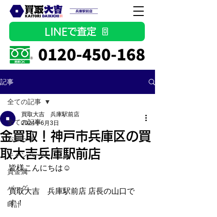
LINEで査定
記事
全ての記事
買取大吉 兵庫駅前店
全ての記事
2024年6月3日
金買取！神戸市兵庫区の買
お知らせ
取大吉兵庫駅前店
キャンペーン
皆様こんにちは☺
貴金属
バッグ
買取大吉　兵庫駅前店 店長の山口で
す！
時計