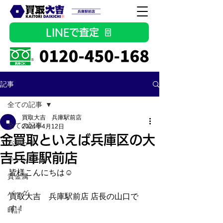
LINEで査定
記事
全ての記事
買取大吉 兵庫駅前店
全ての記事
2024年4月12日
金買取といえば兵庫区の大
お知らせ
吉兵庫駅前店
キャンペーン
皆様こんにちは☺
貴金属
バッグ
買取大吉　兵庫駅前店 店長の山口で
す！
時計