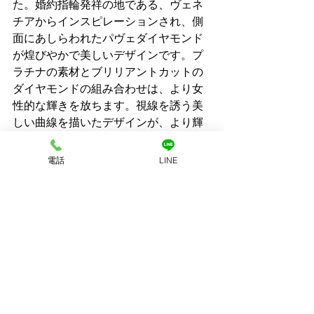
た。婚約指輪発祥の地である、ヴェネ
チアからインスピレーションされ、側
面にあしらわれたパヴェダイヤモンド
が煌びやかで美しいデザインです。プ
ラチナの素材とブリリアントカットの
ダイヤモンドの組み合わせは、より女
性的な輝きを放ちます。視線を誘う美
しい曲線を描いたデザインが、より輝
きを際立たせて、高級感と気品が漂う
婚約指輪です。
電話
LINE
まとめ
ブルガリの歴史や人気の婚約指輪コレ
クションをご紹介しました。高品質か
つ個性的でおしゃれな結婚指輪を探し
ている方にとって、ブルガリはうって
つけなブランドです。気になる指輪を
見つけた方は、ぜひお店に足を運んで