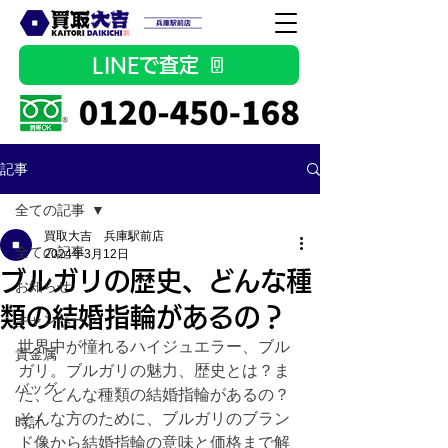
LINEで査定
記事
全ての記事
買取大吉 兵庫駅前店
全ての記事
2024年3月12日
ブルガリの歴史、どんな種
お知らせ
類の結婚指輪があるの？
キャンペーン
世界中が憧れるハイジュエラー、ブル
貴金属
ガリ。ブルガリの魅力、歴史とは？ま
バッグ
た、どんな種類の結婚指輪があるの？
そんな方のために、ブルガリのブラン
時計
ド像から結婚指輪の意味と価格まで解