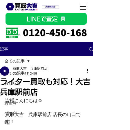
LINEで査定
記事
全ての記事
買取大吉 兵庫駅前店
全ての記事
2024年2月24日
ライター買取も対応！大吉
お知らせ
兵庫駅前店
キャンペーン
皆様こんにちは☺
貴金属
バッグ
買取大吉　兵庫駅前店 店長の山口で
す！
時計