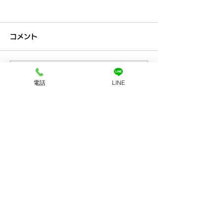
コメント
コメントを追加…
プラチナ買取なら神戸市
金買取なら神戸
電話
LINE
兵庫区の買取大吉兵庫駅
の買取大吉兵庫
前店
お店へのアクセス
LINEで査定
店舗に電話する
ホーム
初めての方
​へ
買取品目