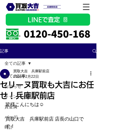
LINEで査定
記事
全ての記事
買取大吉 兵庫駅前店
全ての記事
2024年2月22日
セリーヌ買取も大吉にお任
お知らせ
せ！兵庫駅前店
キャンペーン
皆様こんにちは☺
貴金属
バッグ
買取大吉　兵庫駅前店 店長の山口で
す！
時計