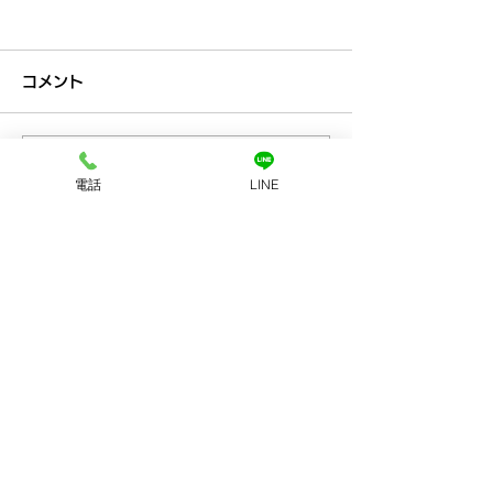
コメント
コメントを追加…
プラチナ買取なら神戸市
金買取なら神戸
電話
LINE
兵庫区の買取大吉兵庫駅
の買取大吉兵庫
前店
お店へのアクセス
LINEで査定
店舗に電話する
ホーム
初めての方
​へ
買取品目