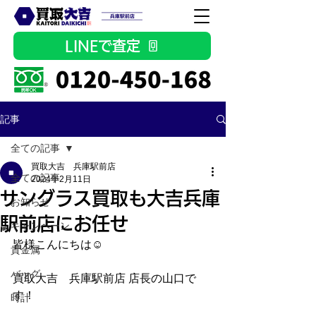
LINEで査定
記事
全ての記事
買取大吉 兵庫駅前店
全ての記事
2024年2月11日
サングラス買取も大吉兵庫
お知らせ
駅前店にお任せ
キャンペーン
皆様こんにちは☺
貴金属
バッグ
買取大吉　兵庫駅前店 店長の山口で
す！
時計