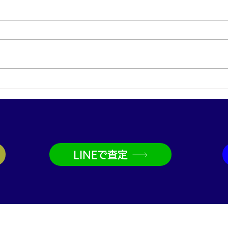
プラチナ買取なら神戸市兵庫
金買
区の買取大吉兵庫駅前店
取大
LINEで査定