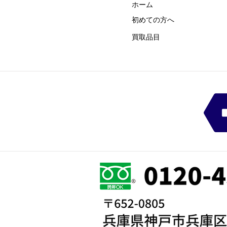
ホーム
初めての方
​へ
買取品目