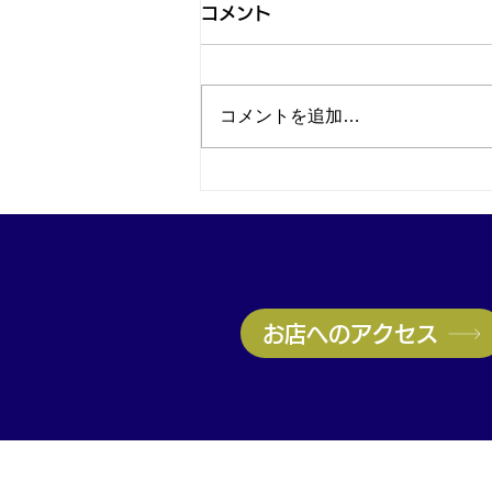
コメント
コメントを追加…
神戸・兵庫区のブランド品買
取はお任せ！ヴィトン高価買
取実施中｜無料査定受付中
お店へのアクセス