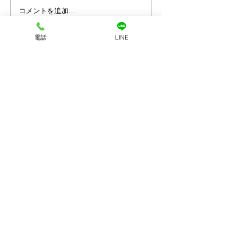
コメントを追加…
プラチナ買取なら神戸市
金買取なら神戸
兵庫区の買取大吉兵庫駅
の買取大吉兵庫
電話
LINE
前店
お店へのアクセス
LINEで査定
店舗に電話する
ホーム
初めての方
​へ
買取品目
買取方法
​アクセス
​会社案内
お問い合わせ
プライバシーポリシー