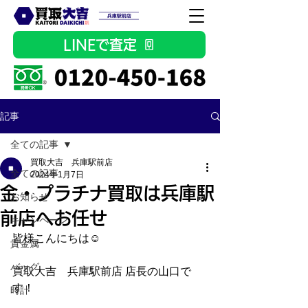
LINEで査定
記事
全ての記事
買取大吉 兵庫駅前店
全ての記事
2024年1月7日
金・プラチナ買取は兵庫駅
お知らせ
前店へお任せ
キャンペーン
皆様こんにちは☺
貴金属
バッグ
買取大吉　兵庫駅前店 店長の山口で
す！
時計