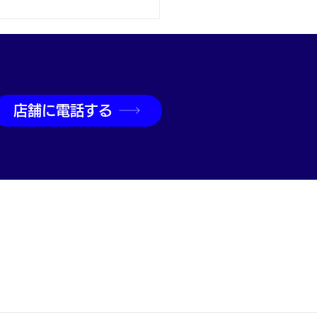
取なら神戸市兵庫区の買
吉兵庫駅前店へ
店舗に電話する