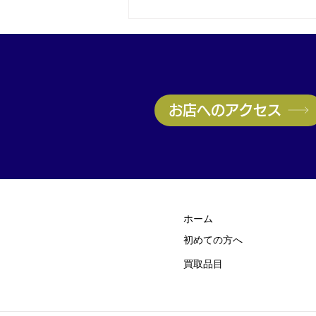
神戸・兵庫区のブランド品買
取はお任せ！ヴィトン高価買
取実施中｜無料査定受付中
お店へのアクセス
ホーム
初めての方
​へ
買取品目