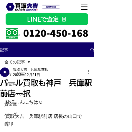
LINEで査定
記事
全ての記事
買取大吉 兵庫駅前店
全ての記事
2023年12月21日
パール買取も神戸 兵庫駅
お知らせ
前店一択
キャンペーン
皆様こんにちは☺
貴金属
バッグ
買取大吉　兵庫駅前店 店長の山口で
す！
時計