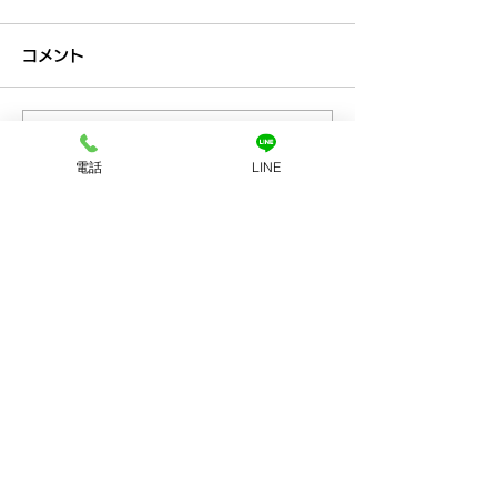
コメント
コメントを追加…
プラチナ買取なら神戸市
金買取なら神戸
電話
LINE
兵庫区の買取大吉兵庫駅
の買取大吉兵庫
前店
お店へのアクセス
LINEで査定
店舗に電話する
ホーム
初めての方
​へ
買取品目
買取方法
​アクセス
​会社案内