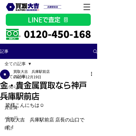
LINEで査定
記事
全ての記事
買取大吉 兵庫駅前店
全ての記事
2023年12月19日
金・貴金属買取なら神戸
お知らせ
兵庫駅前店
キャンペーン
皆様こんにちは☺
貴金属
バッグ
買取大吉　兵庫駅前店 店長の山口で
す！
時計