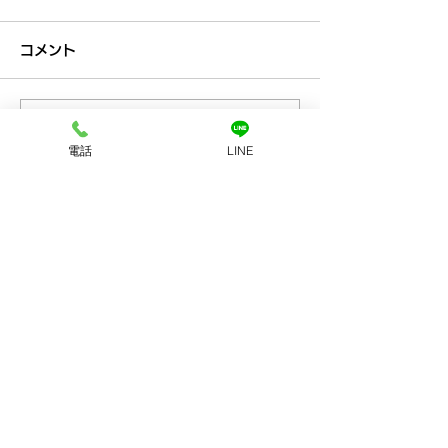
コメント
コメントを追加…
プラチナ買取なら神戸市
金買取なら神戸
電話
LINE
兵庫区の買取大吉兵庫駅
の買取大吉兵庫
前店
お店へのアクセス
LINEで査定
店舗に電話する
ホーム
初めての方
​へ
買取品目
買取方法
​アクセス
​会社案内