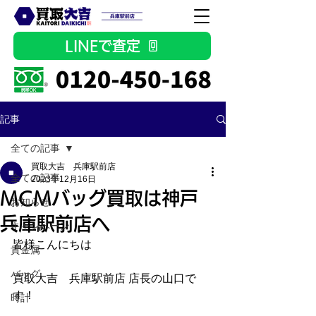
LINEで査定
記事
全ての記事
買取大吉 兵庫駅前店
全ての記事
2023年12月16日
MCMバッグ買取は神戸
お知らせ
兵庫駅前店へ
キャンペーン
皆様こんにちは
貴金属
バッグ
買取大吉　兵庫駅前店 店長の山口で
す！
時計