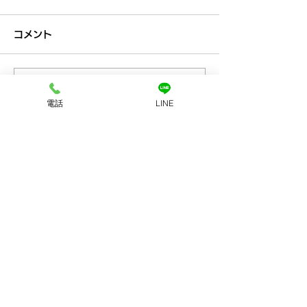
コメント
コメントを追加…
プラチナ買取なら神戸市
金買取なら神戸
電話
LINE
兵庫区の買取大吉兵庫駅
の買取大吉兵庫
前店
お店へのアクセス
LINEで査定
店舗に電話する
ホーム
初めての方
​へ
買取品目
買取方法
​アクセス
​会社案内