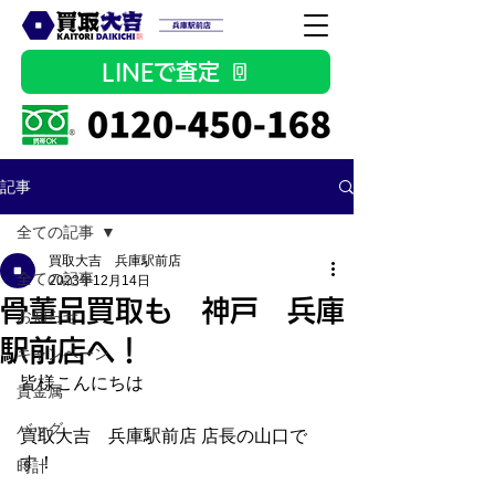
LINEで査定
記事
全ての記事
買取大吉 兵庫駅前店
全ての記事
2023年12月14日
骨董品買取も 神戸 兵庫
お知らせ
駅前店へ！
キャンペーン
皆様こんにちは
貴金属
バッグ
買取大吉　兵庫駅前店 店長の山口で
す！
時計