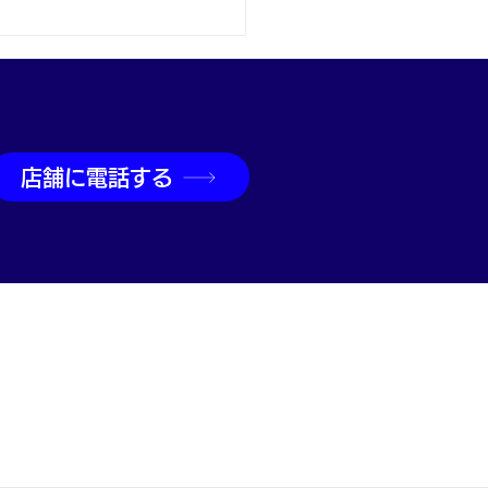
取なら神戸市兵庫区の買
吉兵庫駅前店へ
店舗に電話する