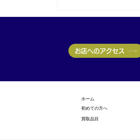
神戸・兵庫区のブランド品買
取はお任せ！ヴィトン高価買
取実施中｜無料査定受付中
お店へのアクセス
ホーム
初めての方
​へ
買取品目