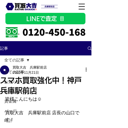
LINEで査定
記事
全ての記事
買取大吉 兵庫駅前店
全ての記事
2023年11月21日
スマホ買取強化中！神戸
お知らせ
兵庫駅前店
キャンペーン
皆様こんにちは☺ 
貴金属
バッグ
買取大吉　兵庫駅前店 店長の山口で
す！
時計