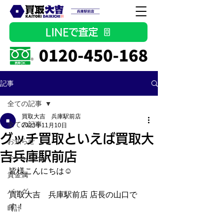
LINEで査定
記事
全ての記事
買取大吉 兵庫駅前店
全ての記事
2023年11月10日
グッチ買取といえば買取大
お知らせ
吉兵庫駅前店
キャンペーン
皆様こんにちは☺ 
貴金属
バッグ
買取大吉　兵庫駅前店 店長の山口で
す！ 
時計