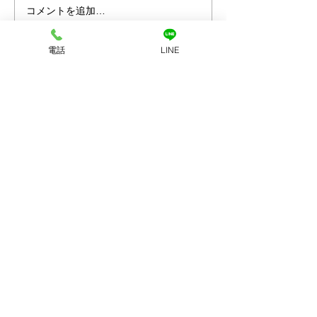
コメントを追加…
プラチナ買取なら神戸市
金買取なら神戸
兵庫区の買取大吉兵庫駅
の買取大吉兵庫
電話
LINE
前店
お店へのアクセス
LINEで査定
店舗に電話する
ホーム
初めての方
​へ
買取品目
買取方法
​アクセス
​会社案内
お問い合わせ
プライバシーポリシー