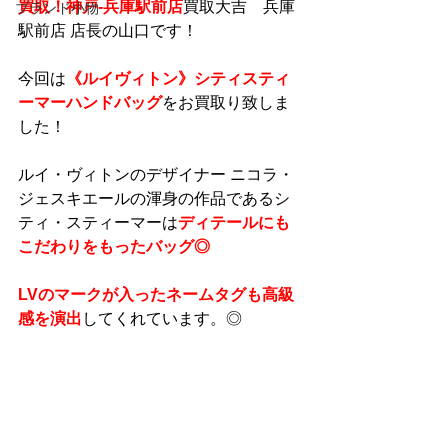
買取！神戸-兵庫駅前店
買取大吉　兵庫
ブランド小物
駅前店 店長の山口です！
今回は
《ルイヴィトン》シティスティ
ーマーハンドバッグ
をお買取り致しま
した！
ルイ・ヴィトンのデザイナー ニコラ・
ジェスキエールの渾身の作品であるシ
ティ・スティーマーは
ディテールにも
こだわりをもったバッグ◎
LVのマークが入ったネームタグも高級
感を演出
してくれています。◎