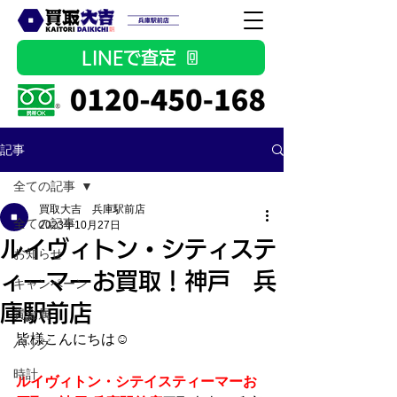
LINEで査定
記事
全ての記事
買取大吉 兵庫駅前店
全ての記事
2023年10月27日
ルイヴィトン・シティステ
お知らせ
ィーマーお買取！神戸 兵
キャンペーン
庫駅前店
貴金属
皆様こんにちは☺
バッグ
時計
ルイヴィトン・シテイスティーマーお