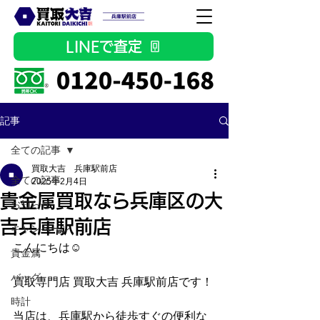
LINEで査定
記事
全ての記事
買取大吉 兵庫駅前店
全ての記事
2025年2月4日
貴金属買取なら兵庫区の大
お知らせ
吉兵庫駅前店
キャンペーン
こんにちは☺
貴金属
バッグ
買取専門店 買取大吉 兵庫駅前店です！
時計
当店は、兵庫駅から徒歩すぐの便利な