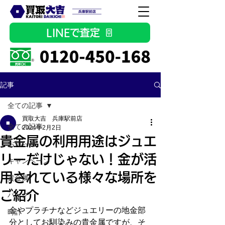
LINEで査定
記事
全ての記事
買取大吉 兵庫駅前店
全ての記事
2024年2月2日
貴金属の利用用途はジュエ
お知らせ
リーだけじゃない！金が活
キャンペーン
用されている様々な場所を
貴金属
ご紹介
バッグ
金やプラチナなどジュエリーの地金部
時計
分としてお馴染みの貴金属ですが、そ