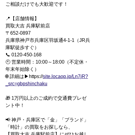
ご相談だけでも大歓迎です！
📍【店舗情報】
買取大吉 兵庫駅前店
〒652-0897
兵庫県神戸市兵庫区羽坂通4-1-1（JR兵
庫駅徒歩すぐ）
📞 0120-450-168
🕙 営業時間：10:00～18:00（不定休・
年末年始除く）
🌐 詳細は▶https://
site.locaop.jp/Ln7jR?
_src=gbpshinchaku
🎁 1万円以上のご成約で交通費プレゼ
ント中！
📢 神戸・兵庫区で「金」「ブランド」
「時計」の買取をお探しなら、
【買取大吉 兵庫駅前店】にぜひお越し