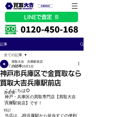
LINEで査定
記事
全ての記事
買取大吉 兵庫駅前店
全ての記事
2025年10月1日
神戸市兵庫区で金買取なら
お知らせ
買取大吉兵庫駅前店
キャンペーン
こんにちは😊
貴金属
神戸・兵庫区の買取専門店【買取大吉 
バッグ
兵庫駅前店】です！
時計
当店は、JR兵庫駅から徒歩すぐの便利