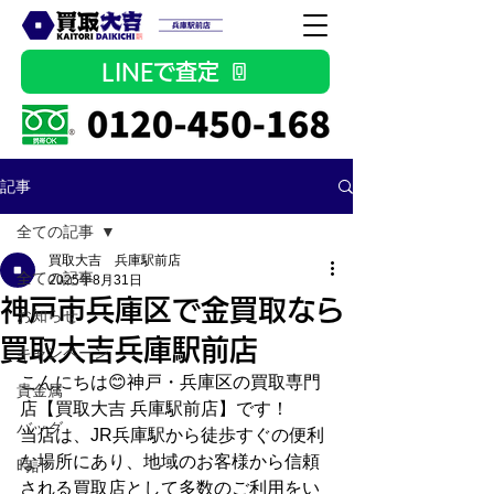
LINEで査定
記事
全ての記事
買取大吉 兵庫駅前店
全ての記事
2025年8月31日
神戸市兵庫区で金買取なら
お知らせ
買取大吉兵庫駅前店
キャンペーン
こんにちは😊神戸・兵庫区の買取専門
貴金属
店【買取大吉 兵庫駅前店】です！
バッグ
当店は、JR兵庫駅から徒歩すぐの便利
な場所にあり、地域のお客様から信頼
時計
される買取店として多数のご利用をい