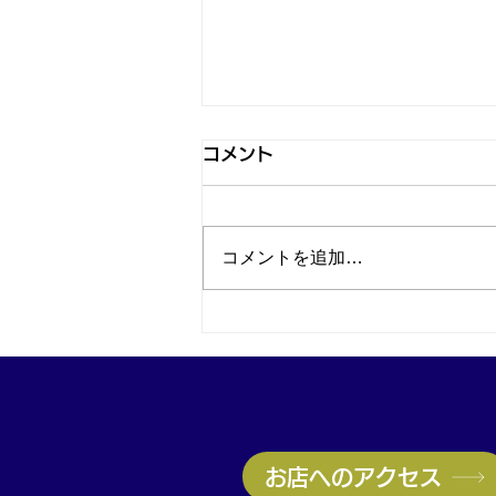
コメント
コメントを追加…
カルティエ タンク フランセ
ーズを買取｜神戸・兵庫駅で
ブランド時計買取なら買取大
吉兵庫駅前店
お店へのアクセス