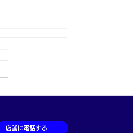
900プラチナ パールリン
買取｜神戸・兵庫駅で真
ジュエリー買取なら買取
兵庫駅前店
店舗に電話する