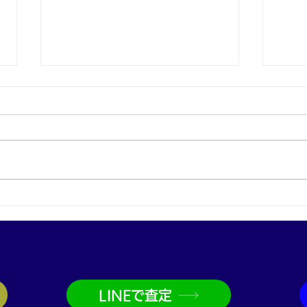
グッチ G-タイムレス腕時計
Pt
を買取｜神戸・兵庫駅でブラ
グを
ンド時計買取なら買取大吉兵
珠・
庫駅前店
大吉
LINEで査定