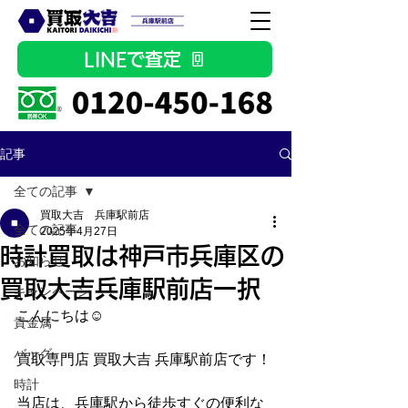
LINEで査定
記事
全ての記事
買取大吉 兵庫駅前店
全ての記事
2025年4月27日
時計買取は神戸市兵庫区の
お知らせ
買取大吉兵庫駅前店一択
キャンペーン
こんにちは☺
貴金属
バッグ
買取専門店 買取大吉 兵庫駅前店です！
時計
当店は、兵庫駅から徒歩すぐの便利な