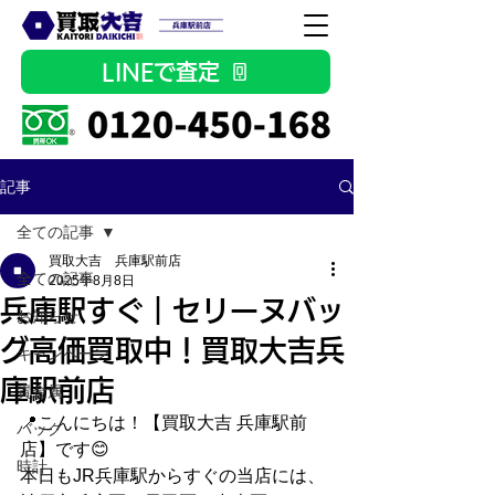
LINEで査定
記事
全ての記事
買取大吉 兵庫駅前店
全ての記事
2025年8月8日
兵庫駅すぐ｜セリーヌバッ
お知らせ
グ高価買取中！買取大吉兵
キャンペーン
庫駅前店
貴金属
📍こんにちは！【買取大吉 兵庫駅前
バッグ
店】です😊
時計
本日もJR兵庫駅からすぐの当店には、