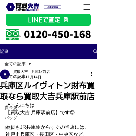
LINEで査定
記事
全ての記事
買取大吉 兵庫駅前店
全ての記事
2025年11月14日
兵庫区ルイヴィトン財布買
お知らせ
取なら買取大吉兵庫駅前店
キャンペーン
📍こんにちは！
貴金属
【買取大吉 兵庫駅前店】です😊
バッグ
本日もJR兵庫駅からすぐの当店には、
時計
神戸市兵庫区・長田区・中央区など、