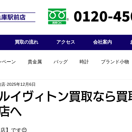
買取の流れ
アクセス
会社案内
ンペーン
貴金属
バッグ
時計
ブランド小物
前店
2025年12月6日
ルイヴィトン買取なら買
店へ
店】です😊