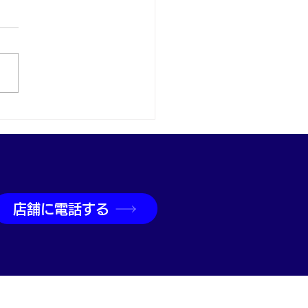
区でグッチ買取なら買取
兵庫駅前店
店舗に電話する