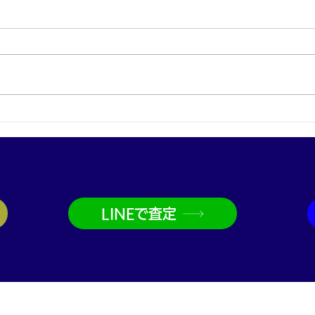
兵庫区でルイヴィトンバッグ
兵庫
買取なら買取大吉兵庫駅前店
大吉
LINEで査定