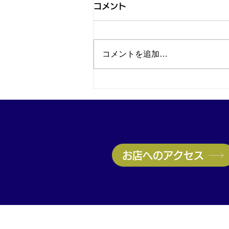
コメント
コメントを追加…
神戸・兵庫駅すぐ｜ルイヴィ
トン ノエを高価買取｜金相場
上昇中で今が売り時！
お店へのアクセス