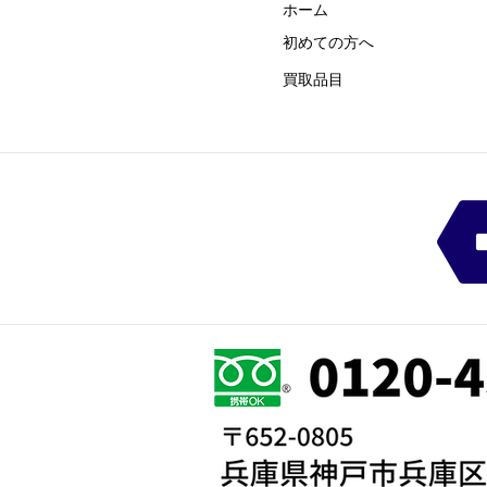
ホーム
初めての方
​へ
買取品目