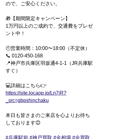
ので、ご安心ください。
🎁【期間限定キャンペーン】
1万円以上のご成約で、交通費をプレゼ
ント中！
🕙営業時間：10:00〜18:00（不定休）
📞 0120-450-168
📍神戸市兵庫区羽坂通4-1-1（JR兵庫駅
すぐ）
💻詳細はこちら👉 
https://site.locaop.jp/Ln7jR?
_src=gbpshinchaku
本日も皆さまのご来店を心よりお待ち
しております😊
#兵庫駅前
#神戸買取
#金相場
#金買取