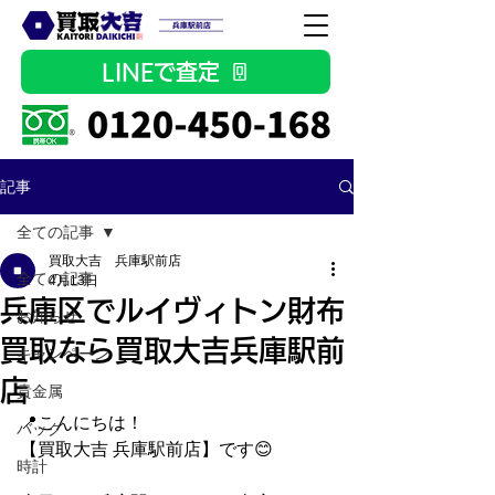
LINEで査定
記事
全ての記事
買取大吉 兵庫駅前店
全ての記事
4月13日
兵庫区でルイヴィトン財布
お知らせ
買取なら買取大吉兵庫駅前
キャンペーン
店
貴金属
📍こんにちは！
バッグ
【買取大吉 兵庫駅前店】です😊
時計