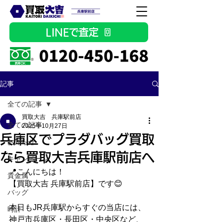
LINEで査定
記事
全ての記事
買取大吉 兵庫駅前店
全ての記事
2025年10月27日
兵庫区でプラダバッグ買取
お知らせ
なら買取大吉兵庫駅前店へ
キャンペーン
📍こんにちは！
貴金属
【買取大吉 兵庫駅前店】です😊
バッグ
本日もJR兵庫駅からすぐの当店には、
時計
神戸市兵庫区・長田区・中央区など、