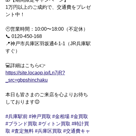
1万円以上のご成約で、交通費をプレゼ
ント中！
🕙営業時間：10:00〜18:00（不定休）
📞 0120-450-168
📍神戸市兵庫区羽坂通4-1-1（JR兵庫駅
すぐ）
💻詳細はこちら👉 
https://site.locaop.jp/Ln7jR?
_src=gbpshinchaku
本日も皆さまのご来店を心よりお待ち
しております😊
#兵庫駅前
#神戸買取
#金相場
#金買取
#ブランド買取
#ヴィトン買取
#時計買
取
#査定無料
#兵庫区買取
#交通費キャ