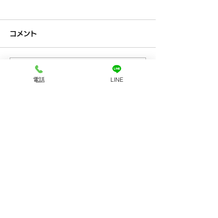
コメント
コメントを追加…
兵庫区でルイヴィトンバ
兵庫区でグッチ
電話
LINE
ッグ買取なら買取大吉兵
買取大吉兵庫駅
庫駅前店
お店へのアクセス
LINEで査定
店舗に電話する
ホーム
初めての方
​へ
買取品目