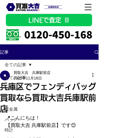
LINEで査定
記事
全ての記事
買取大吉 兵庫駅前店
全ての記事
2025年11月18日
兵庫区でフェンディバッグ
お知らせ
買取なら買取大吉兵庫駅前
キャンペーン
店
貴金属
📍こんにちは！
バッグ
【買取大吉 兵庫駅前店】です😊
時計