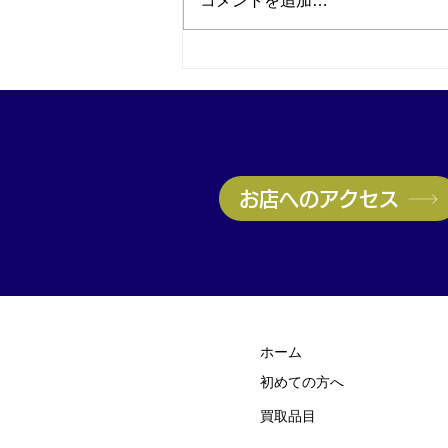
コメントを追加…
Pt900 エメラルド・メレダ
イヤ付きペンダントトップを
買取｜神戸・兵庫駅でプラチ
ナ・宝石買取なら買取大吉兵
お店へのアクセス
庫駅前店
ホーム
初めての方
​へ
買取品目