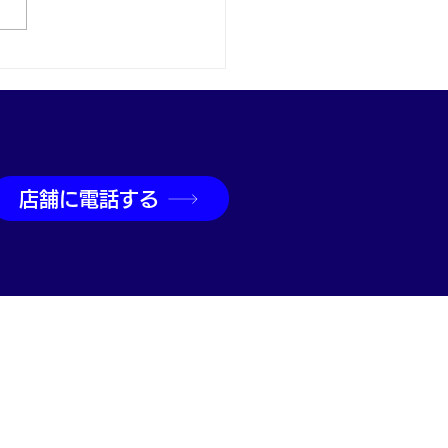
ジン レディースヴィンテ
ウォッチとK18ブレスレ
を高価買取｜神戸・兵庫
買取専門店
店舗に電話する