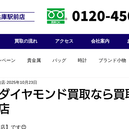
買取の流れ
アクセス
会社案内
ンペーン
貴金属
バッグ
時計
ブランド小物
前店
2025年10月23日
ダイヤモンド買取なら買
店
店】です😊