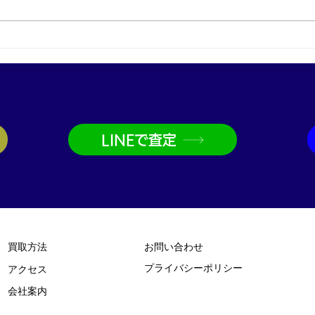
金製品・インゴット・小判型
ロン
プレートを買取｜神戸・兵庫
ージ
駅で金買取なら買取大吉兵庫
ット
駅前店
駅の
LINEで査定
買取方法
お問い合わせ
プライバシーポリシー
​アクセス
​会社案内