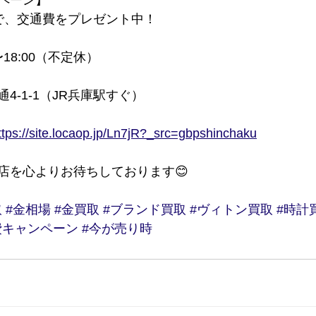
ンペーン】
で、交通費をプレゼント中！
〜18:00（不定休）
4-1-1（JR兵庫駅すぐ）
ttps://site.locaop.jp/Ln7jR?_src=gbpshinchaku
店を心よりお待ちしております😊
取
#金相場
#金買取
#ブランド買取
#ヴィトン買取
#時計
費キャンペーン
#今が売り時