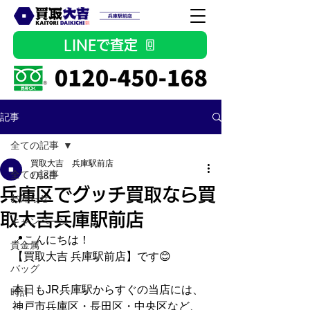
LINEで査定
記事
全ての記事
買取大吉 兵庫駅前店
全ての記事
1月8日
兵庫区でグッチ買取なら買
お知らせ
取大吉兵庫駅前店
キャンペーン
📍こんにちは！
貴金属
【買取大吉 兵庫駅前店】です😊
バッグ
本日もJR兵庫駅からすぐの当店には、
時計
神戸市兵庫区・長田区・中央区など、