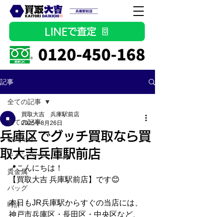
LINEで査定
記事
全ての記事
買取大吉 兵庫駅前店
全ての記事
2025年8月26日
兵庫区でグッチ買取なら買
お知らせ
取大吉兵庫駅前店
キャンペーン
📍こんにちは！
貴金属
【買取大吉 兵庫駅前店】です😊
バッグ
本日もJR兵庫駅からすぐの当店には、
時計
神戸市兵庫区・長田区・中央区など、