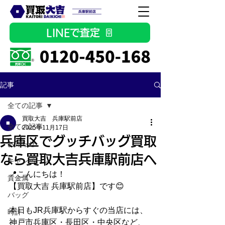
LINEで査定
記事
全ての記事
買取大吉 兵庫駅前店
全ての記事
2025年11月17日
兵庫区でグッチバッグ買取
お知らせ
なら買取大吉兵庫駅前店へ
キャンペーン
📍こんにちは！
貴金属
【買取大吉 兵庫駅前店】です😊
バッグ
本日もJR兵庫駅からすぐの当店には、
時計
神戸市兵庫区・長田区・中央区など、