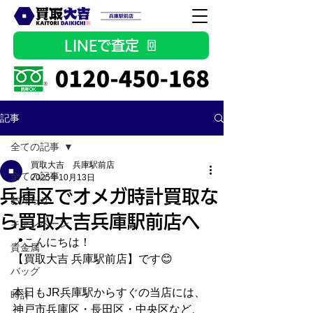
LINEで査定
記事
全ての記事
買取大吉 兵庫駅前店
全ての記事
2025年10月13日
兵庫区でオメガ時計買取な
お知らせ
ら買取大吉兵庫駅前店へ
キャンペーン
📍こんにちは！
貴金属
【買取大吉 兵庫駅前店】です😊
バッグ
本日もJR兵庫駅からすぐの当店には、
時計
神戸市兵庫区・長田区・中央区など、