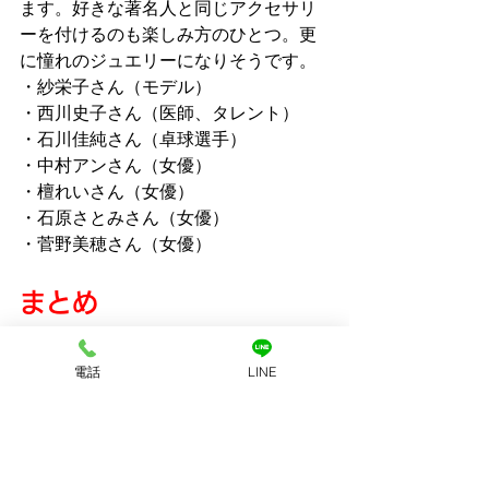
ます。好きな著名人と同じアクセサリ
ーを付けるのも楽しみ方のひとつ。更
に憧れのジュエリーになりそうです。
・紗栄子さん（モデル）
・西川史子さん（医師、タレント）
・石川佳純さん（卓球選手）
・中村アンさん（女優）
・檀れいさん（女優）
・石原さとみさん（女優）
・菅野美穂さん（女優）
まとめ
いかがでしたか？アルハンブラシリー
ズは普段使いや特別な日に幸運を呼ん
電話
LINE
でくれるアクセサリーとして女性にも
人気で一生もののジュエリーです。自
分に似合う一品を探してみてはいかが
でしょうか。「買取大吉」ではアルハ