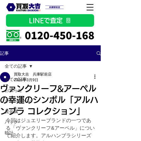
LINEで査定
記事
全ての記事
買取大吉 兵庫駅前店
全ての記事
2024年3月9日
ヴァンクリーフ&アーペル
お知らせ
の幸運のシンボル「アルハ
キャンペーン
ンブラ コレクション」
貴金属
今回はジュエリーブランドの一つであ
バッグ
る「ヴァンクリーフ&アーペル」につい
時計
て紹介します。アルハンブラシリーズ