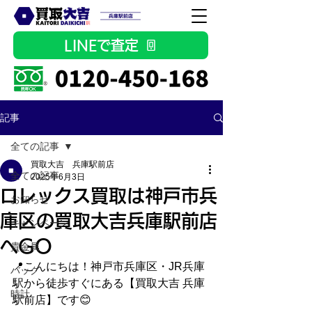
LINEで査定
記事
全ての記事
買取大吉 兵庫駅前店
全ての記事
2025年6月3日
ロレックス買取は神戸市兵
お知らせ
庫区の買取大吉兵庫駅前店
キャンペーン
へGO
貴金属
📍こんにちは！神戸市兵庫区・JR兵庫
バッグ
駅から徒歩すぐにある【買取大吉 兵庫
時計
駅前店】です😊