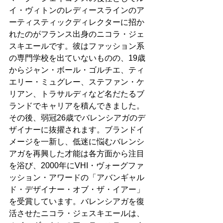
イ・ヴィトンのレディースラインのア
ーティスティックディレクターに招か
れたのがフランス出身のニコラ・ジェ
スキエールです。彼はファッション系
の専門学校を出ていないものの、19歳
からジャン・ボール・ゴルチエ、ティ
エリー・ミュグレー、ステファン・ケ
リアン、トラサルディなど名だたるブ
ランドでキャリアを積んできました。
その後、弱冠26歳でバレンシアガのデ
ザイナーに抜擢されます。ブランドイ
メージを一新し、低迷に悩むバレンシ
アガを再興した才能は各方面から注目
を浴び、2000年にVHI・ヴォーグファ
ッション・アワードの「アバンギャル
ド・デザイナー・オブ・ザ・イアー」
を受賞しています。バレンシアガを復
活させたニコラ・ジェスキエールは、