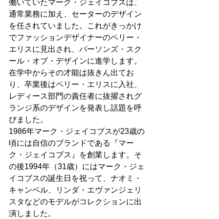
働いていたマーク・ジェイコブスは、
通常業務に加え、セーターのデザイン
を任されていました。これがきっかけ
でファッションデザイナーのペリー・
エリスに見出され、パーソンズ・スク
ール・オブ・デザインに進学します。
在学中からその才能は抜きん出てお
り、卒業後はペリー・エリスに入社、
レディース部門の責任者に抜擢されグ
ランジ系のデザインを発表し話題を呼
びました。
1986年マーク・ジェイコブスが23歳の
頃には自信のブランドである『マー
ク・ジェイコブス』を創業します。そ
の後1994年（31歳）にはマーク・ジェ
イコブスの誕生日を祝って、ナオミ・
キャンベル、リンダ・エヴァンジェリ
スタなどのモデルがコレクションに出
演しました。