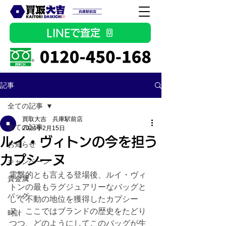
LINEで査定
記事
全ての記事
買取大吉 兵庫駅前店
全ての記事
2024年2月15日
ルイ・ヴィトンの今を担う
お知らせ
カプシーヌ
キャンペーン
電撃的とも言える登場後、ルイ・ヴィ
貴金属
トンの最もラグジュアリーなバッグと
バッグ
して不動の地位を獲得したカプシー
ヌ、ここではブランドの歴史をたどり
時計
つつ、どのようにしてこのバッグが生