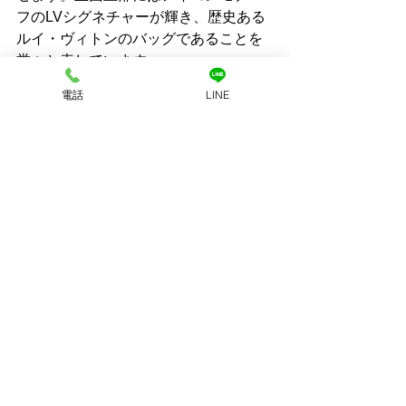
フのLVシグネチャーが輝き、歴史ある
ルイ・ヴィトンのバッグであることを
堂々と表しています。
電話
LINE
ルイ・ヴィトン　カプシーヌの特長
フラップ部分（バッグの口についてい
るふた）は自由に出し入れできる構造
で、中の荷物が見えないように設計さ
れていので、シーンに合わせた使い分
けも可能です。
フラップを出せばLVシグネチャーが隙
間から見え隠れするシンプルなデザイ
ン、反対にフラップをしまえば小さな
モノグラムフラワーが現れる、ファッ
ショナブルで洗練されたディテールの
変化を楽しめます。
ショルダーストラップ付で、ハンドバ
ッグとショルダーバッグの2WAY仕様で