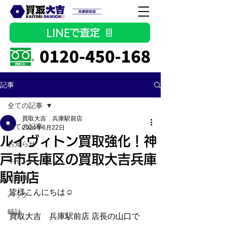
LINEで査定
記事
全ての記事
買取大吉 兵庫駅前店
全ての記事
2024年6月22日
ルイヴィトン買取強化！神
お知らせ
戸市兵庫区の買取大吉兵庫
キャンペーン
駅前店
貴金属
皆様こんにちは☺
バッグ
時計
買取大吉　兵庫駅前店 店長の山口で