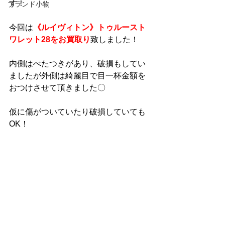
す！
ブランド小物
今回は
《ルイヴィトン》トゥルースト
ワレット28をお買取り
致しました！
内側はべたつきがあり、破損もしてい
ましたが外側は綺麗目で目一杯金額を
おつけさせて頂きました〇
仮に傷がついていたり破損していても
OK！