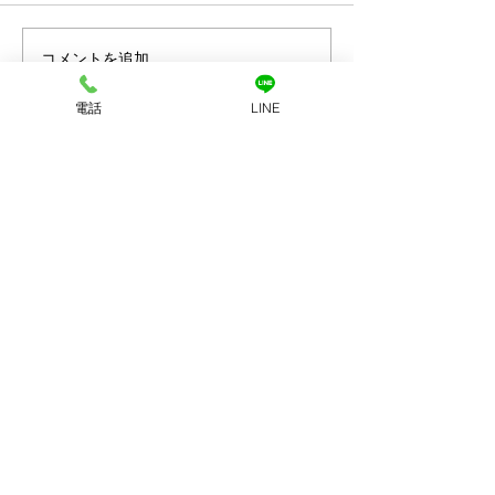
コメントを追加…
プラチナ買取なら神戸市
金買取なら神戸
電話
LINE
兵庫区の買取大吉兵庫駅
の買取大吉兵庫
前店
お店へのアクセス
LINEで査定
店舗に電話する
ホーム
初めての方
​へ
買取品目
買取方法
​アクセス
​会社案内
お問い合わせ
プライバシーポリシー