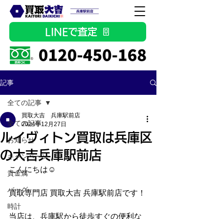
LINEで査定
記事
全ての記事
買取大吉 兵庫駅前店
全ての記事
2024年12月27日
ルイヴィトン買取は兵庫区
お知らせ
の大吉兵庫駅前店
キャンペーン
こんにちは☺
貴金属
バッグ
買取専門店 買取大吉 兵庫駅前店です！
時計
当店は、兵庫駅から徒歩すぐの便利な