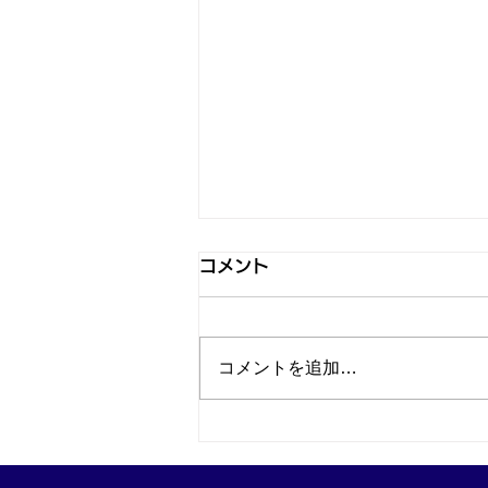
コメント
コメントを追加…
神戸・兵庫区のブランド品買
取はお任せ！ヴィトン高価買