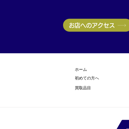
取実施中｜無料査定受付中
お店へのアクセス
ホーム
初めての方
​へ
買取品目