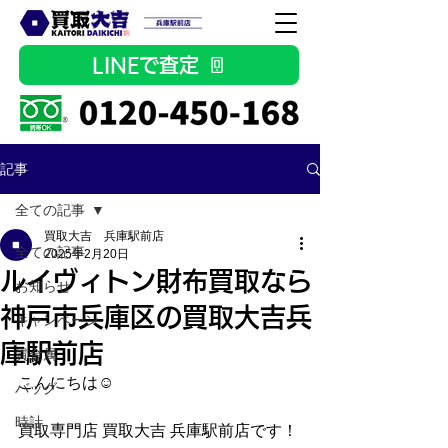
LINEで査定
記事
全ての記事
買取大吉 兵庫駅前店
全ての記事
2025年2月20日
ルイヴィトン財布買取なら
お知らせ
神戸市兵庫区の買取大吉兵
キャンペーン
庫駅前店
貴金属
こんにちは☺
バッグ
時計
買取専門店 買取大吉 兵庫駅前店です！