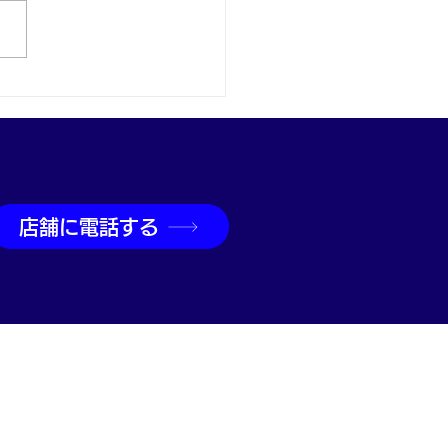
取なら神戸市兵庫区の買
吉兵庫駅前店へ
店舗に電話する