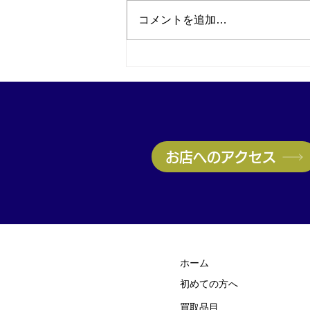
コメントを追加…
神戸・兵庫区のブランド品買
取はお任せ！ヴィトン高価買
取実施中｜無料査定受付中
お店へのアクセス
ホーム
初めての方
​へ
買取品目