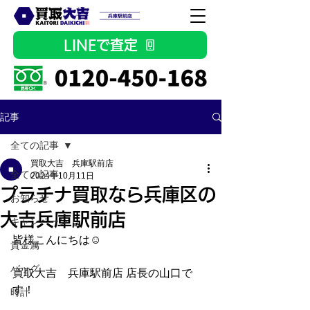
LINEで査定
記事
全ての記事
買取大吉 兵庫駅前店
全ての記事
2024年10月11日
プラチナ買取なら兵庫区の
お知らせ
大吉兵庫駅前店
キャンペーン
皆様こんにちは☺
貴金属
バッグ
買取大吉　兵庫駅前店 店長の山口で
す！
時計