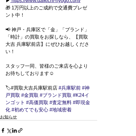
▶
https://www.daikichi-hyogo.com/
🎁 1万円以上のご成約で交通費プレゼ
ント中！
📢 神戸・兵庫区で「金」「ブランド」
「時計」の買取をお探しなら、【買取
大吉 兵庫駅前店】にぜひお越しくださ
い！
スタッフ一同、皆様のご来店を心より
お待ちしております☺
🏷️#買取大吉兵庫駅前店 
#兵庫駅前
#神
戸買取
#金買取
#ブランド買取
#K24イ
ンゴット
#高価買取
#査定無料
#即現金
化
#初めてでも安心
#地域密着
お知らせ