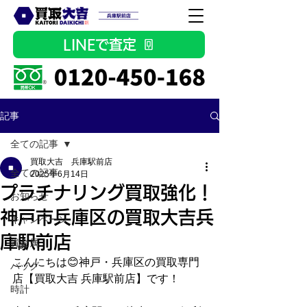
LINEで査定
記事
全ての記事
買取大吉 兵庫駅前店
全ての記事
2025年6月14日
プラチナリング買取強化！
お知らせ
神戸市兵庫区の買取大吉兵
キャンペーン
庫駅前店
貴金属
こんにちは😊神戸・兵庫区の買取専門
バッグ
店【買取大吉 兵庫駅前店】です！
時計